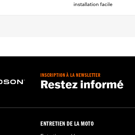
installation facile
08 à 2017 (sauf FXCW, FXCWC, FXSB, FXSBSE, FXSE et FXS
llen®
INSCRIPTION À LA NEWSLETTER
Restez informé
ENTRETIEN DE LA MOTO