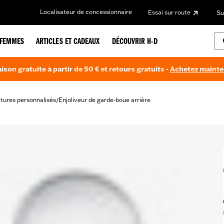
Localisateur de concessionnaire
Essai sur route
Su
FEMMES
ARTICLES ET CADEAUX
DÉCOUVRIR H-D
aison gratuite à partir de 50 € et retours gratuits -
Achetez maint
itures personnalisés
Enjoliveur de garde-boue arrière
/