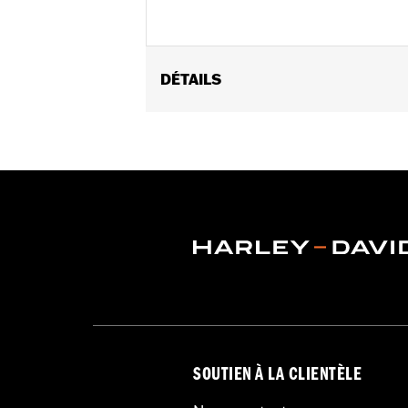
DÉTAILS
Convient aux modèles Softail® de 20
marchepieds passager).
Position sur la moto:
Arrière
Vendu à l'unité:
Paire
Dans la boîte:
Vis de réglage et clé A
SOUTIEN À LA CLIENTÈLE