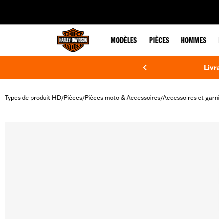
web accessibility
MODÈLES
PIÈCES
HOMMES
Livr
Types de produit HD
Pièces
Pièces moto & Accessoires
Accessoires et garn
/
/
/