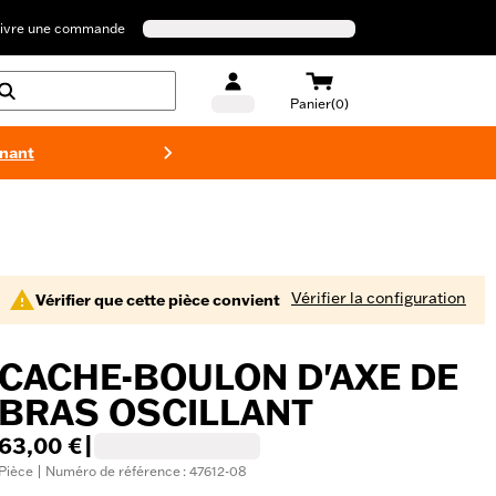
ivre une commande
Panier(0)
enant
Maillots 
Vérifier la configuration
Vérifier que cette pièce convient
CACHE-BOULON D'AXE DE
BRAS OSCILLANT
63,00 €
|
Pièce | Numéro de référence : 47612-08