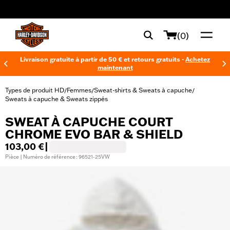
web accessibility
(0)
Livraison gratuite à partir de 50 € et retours gratuits -
Achetez
maintenant
Types de produit HD
Femmes
Sweat-shirts & Sweats à capuche
/
/
/
Sweats à capuche & Sweats zippés
SWEAT À CAPUCHE COURT
CHROME EVO BAR & SHIELD
103,00 €
|
Pièce | Numéro de référence : 96521-25VW