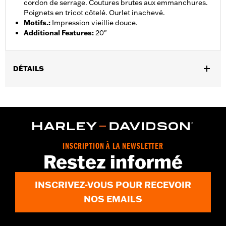
cordon de serrage. Coutures brutes aux emmanchures.
Poignets en tricot côtelé. Ourlet inachevé.
Motifs.
:
Impression vieillie douce.
Additional Features
:
20"
DÉTAILS
Sexe:
Femmes
Caractéristiques fonctionnelles:
Avec capuche
GARANTIE:
Garantie limitée de 2 ans – Rendez-vous sur
www.h-
d.com/warranty
pour plus de détails
Origine:
Importé
INSCRIPTION À LA NEWSLETTER
Restez informé
INSCRIVEZ-VOUS POUR RECEVOIR
NOS EMAILS