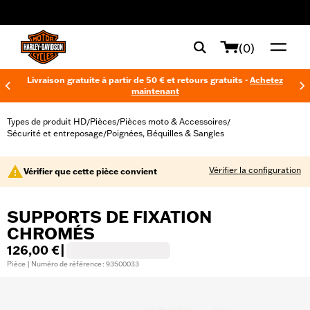
web accessibility
(0)
Livraison gratuite à partir de 50 € et retours gratuits -
Achetez
maintenant
Types de produit HD
Pièces
Pièces moto & Accessoires
/
/
/
Sécurité et entreposage
Poignées, Béquilles & Sangles
/
Vérifier la configuration
Vérifier que cette pièce convient
SUPPORTS DE FIXATION
CHROMÉS
126,00 €
|
Pièce | Numéro de référence : 93500033