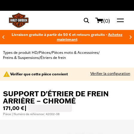
web accessibility
(0)
Livraison gratuite à partir de 50 € et retours gratuits -
Achetez
maintenant
Types de produit HD
Pièces
Pièces moto & Accessoires
/
/
/
Freins & Suspensions
Étriers de frein
/
Vérifier la configuration
Vérifier que cette pièce convient
SUPPORT D'ÉTRIER DE FREIN
ARRIÈRE – CHROMÉ
171,00 €
|
Pièce | Numéro de référence : 42002-08