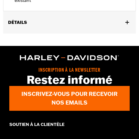
existant
DÉTAILS
Convient aux modèles Dyna® de 2008 à 2017.
Instructions d’installation
Position sur la moto:
Arrière
Vendu à l'unité:
Chaque
Dans la boîte:
Support de montage uniquement
INSCRIPTION À LA NEWSLETTER
Restez informé
INSCRIVEZ-VOUS POUR RECEVOIR
NOS EMAILS
SOUTIEN À LA CLIENTÈLE