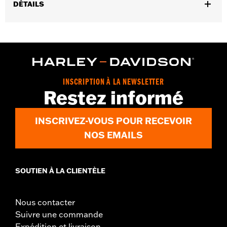
DÉTAILS
Convient à toutes les motos équipées d'une béquille latérale. Ne
convient pas aux modèles FLTRXRRSE à partir de 2025.
Vendu à l'unité:
Chaque
Dans la boîte:
Platine uniquement
INSCRIPTION À LA NEWSLETTER
Restez informé
INSCRIVEZ-VOUS POUR RECEVOIR
NOS EMAILS
SOUTIEN À LA CLIENTÈLE
Nous contacter
Suivre une commande
Expédition et livraison