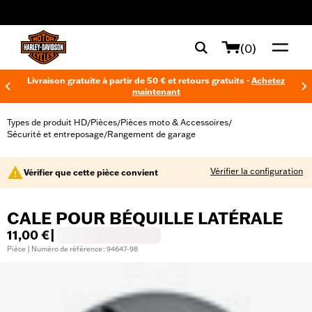
web accessibility
(0)
Livraison gratuite à partir de 50 € et retours gratuits -
Achetez
maintenant
Types de produit HD
Pièces
Pièces moto & Accessoires
/
/
/
Sécurité et entreposage
Rangement de garage
/
Vérifier la configuration
Vérifier que cette pièce convient
CALE POUR BÉQUILLE LATÉRALE
11,00 €
|
Pièce | Numéro de référence : 94647-98