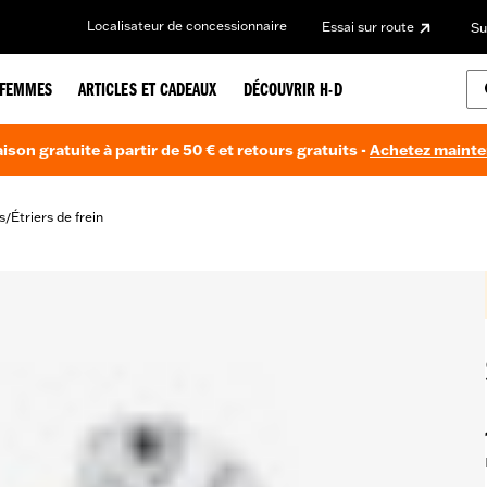
Localisateur de concessionnaire
Essai sur route
Su
FEMMES
ARTICLES ET CADEAUX
DÉCOUVRIR H-D
aison gratuite à partir de 50 € et retours gratuits -
Achetez maint
s
Étriers de frein
/