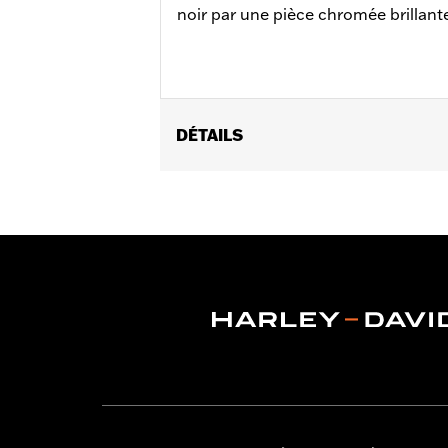
noir par une pièce chromée brillant
DÉTAILS
Convient aux modèles Dyna® de 2008 
Instructions d’installation
Position sur la moto:
Arrière
Vendu à l'unité:
Chaque
Dans la boîte:
Support de montage 