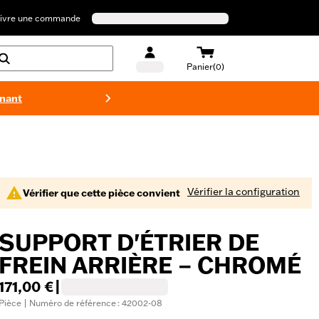
ivre une commande
Panier(0)
enant
Maillots 
Vérifier la configuration
Vérifier que cette pièce convient
SUPPORT D'ÉTRIER DE
FREIN ARRIÈRE – CHROMÉ
171,00 €
|
Pièce | Numéro de référence : 42002-08