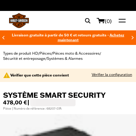
web accessibility
(0)
Livraison gratuite à partir de 50 € et retours gratuits -
Achetez
maintenant
Types de produit HD
Pièces
Pièces moto & Accessoires
/
/
/
Sécurité et entreposage
Systèmes & Alarmes
/
Vérifier la configuration
Vérifier que cette pièce convient
SYSTÈME SMART SECURITY
478,00 €
|
Pièce | Numéro de référence : 68207-07A