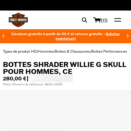
web accessibility
(0)
Livraison gratuite à partir de 50 € et retours gratuits -
Achetez
maintenant
Types de produit HD
Hommes
Bottes & Chaussures
Bottes Performances
/
/
/
BOTTES SHRADER WILLIE G SKULL
POUR HOMMES, CE
280,00 €
|
Pièce | Numéro de référence : 98010-25EM