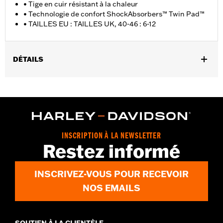
• Tige en cuir résistant à la chaleur
• Technologie de confort ShockAbsorbers™ Twin Pad™
• TAILLES EU : TAILLES UK, 40-46 : 6-12
DÉTAILS
Sexe:
Hommes
GARANTIE:
Garantie du fabricant international Wolverine -
Rendez-vous sur
www.h-d.com/warranty
pour plus de détails
Origine:
Importé
Dimension Description:
HAUTEUR DE TIGE : 6" / HAUTEUR DE
INSCRIPTION À LA NEWSLETTER
TALON : 1.5"
Restez informé
INSCRIVEZ-VOUS POUR RECEVOIR
NOS EMAILS
SOUTIEN À LA CLIENTÈLE