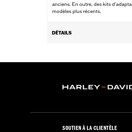
anciens. En outre, des kits d'adapta
modèles plus récents.
DÉTAILS
Convient aux modèles FL de 1955 à 19
Vendu à l'unité:
Paire
Dans la boîte:
2 plaques de réservoir
SOUTIEN À LA CLIENTÈLE