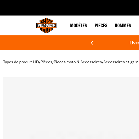
web accessibility
MODÈLES
PIÈCES
HOMMES
Livr
Types de produit HD
Pièces
Pièces moto & Accessoires
Accessoires et garn
/
/
/