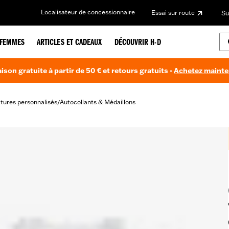
Localisateur de concessionnaire
Essai sur route
Su
FEMMES
ARTICLES ET CADEAUX
DÉCOUVRIR H-D
aison gratuite à partir de 50 € et retours gratuits -
Achetez maint
itures personnalisés
Autocollants & Médaillons
/