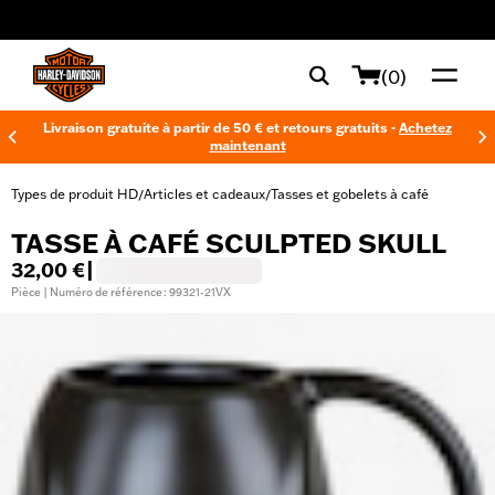
web accessibility
(0)
Livraison gratuite à partir de 50 € et retours gratuits -
Achetez
maintenant
Types de produit HD
Articles et cadeaux
Tasses et gobelets à café
/
/
TASSE À CAFÉ SCULPTED SKULL
32,00 €
|
Pièce | Numéro de référence : 99321-21VX