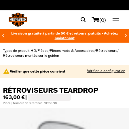
web accessibility
(0)
Livraison gratuite à partir de 50 € et retours gratuits -
Achetez
maintenant
Types de produit HD
Pièces
Pièces moto & Accessoires
Rétroviseurs
/
/
/
/
Rétroviseurs montés sur le guidon
Vérifier la configuration
Vérifier que cette pièce convient
RÉTROVISEURS TEARDROP
163,00 €
|
Pièce | Numéro de référence : 91968-98