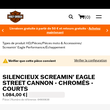
web accessibility
(0)
Livraison gratuite à partir de 50 € et retours gratuits -
Achetez
maintenant
Types de produit HD
Pièces
Pièces moto & Accessoires
/
/
/
Screamin’ Eagle Performance
Échappement
/
Vérifier la configuration
Vérifier que cette pièce convient
SILENCIEUX SCREAMIN’ EAGLE
STREET CANNON - CHROMÉS -
COURTS
1.084,00 €
|
Pièce | Numéro de référence : 64900638