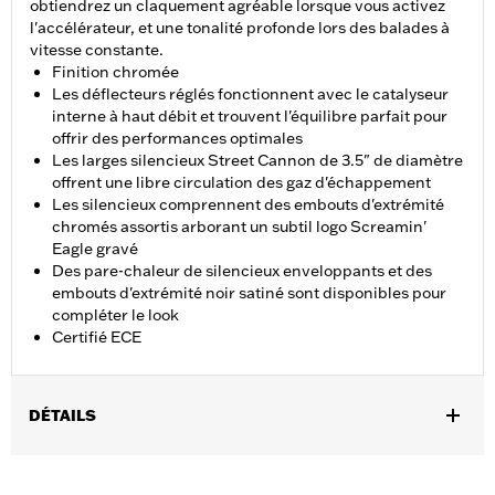
obtiendrez un claquement agréable lorsque vous activez
l'accélérateur, et une tonalité profonde lors des balades à
vitesse constante.
Finition chromée
Les déflecteurs réglés fonctionnent avec le catalyseur
interne à haut débit et trouvent l'équilibre parfait pour
offrir des performances optimales
Les larges silencieux Street Cannon de 3.5" de diamètre
offrent une libre circulation des gaz d'échappement
Les silencieux comprennent des embouts d'extrémité
chromés assortis arborant un subtil logo Screamin'
Eagle gravé
Des pare-chaleur de silencieux enveloppants et des
embouts d'extrémité noir satiné sont disponibles pour
compléter le look
Certifié ECE
DÉTAILS
Conçu pour les marchés internationaux qui exigent des
silencieux certifiés ECE. Convient aux modèles FLDE, FLHC et