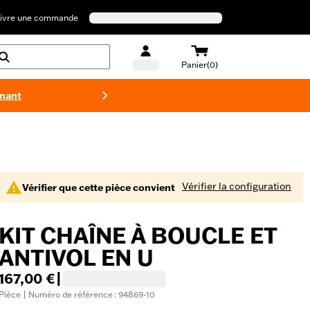
ivre une commande
Panier(0)
enant
Maillots 
Vérifier la configuration
Vérifier que cette pièce convient
KIT CHAÎNE À BOUCLE ET
ANTIVOL EN U
167,00 €
|
Pièce | Numéro de référence : 94869-10