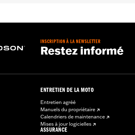
 nylon et serrure avec 1 clé lumineuse et 2 clés à lame
ant d'utiliser la moto. Oublier de retirer le verrou risque d
INSCRIPTION À LA NEWSLETTER
Restez informé
t de remplacement "KEY SAFE" est fourni par le fabricant de
 produit.
ENTRETIEN DE LA MOTO
Entretien agréé
Manuels du propriétaire
Calendriers de maintenance
Mises à jour logicielles
ASSURANCE