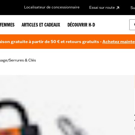
Localisateur de concessionnaire
Essai sur route
Su
FEMMES
ARTICLES ET CADEAUX
DÉCOUVRIR H-D
aison gratuite à partir de 50 € et retours gratuits -
Achetez maint
sage
Serrures & Clés
/