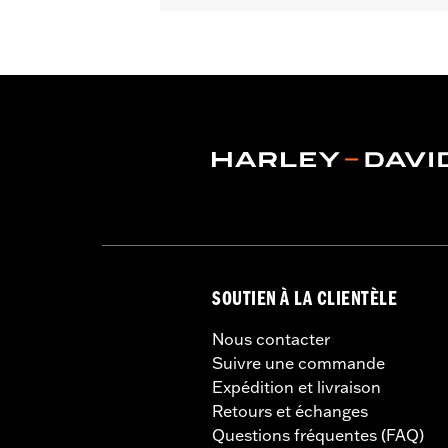
Universel
Instructions d’installation
Vendu à l'unité:
Chaque
Dans la boîte:
Chaîne avec manchon en
AVERTISSEMENT:
Retirez le verrou av
mortelles.
NOTES:
Le service d'enregistrement e
contenus dans l'emballage du
SOUTIEN À LA CLIENTÈLE
Nous contacter
Suivre une commande
Expédition et livraison
Retours et échanges
Questions fréquentes (FAQ)