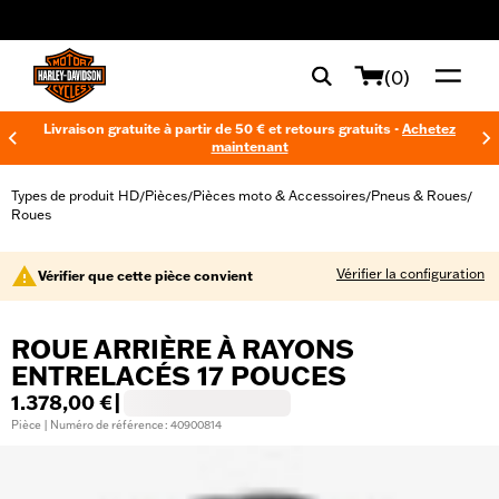
web accessibility
(0)
Livraison gratuite à partir de 50 € et retours gratuits -
Achetez
maintenant
Types de produit HD
Pièces
Pièces moto & Accessoires
Pneus & Roues
/
/
/
/
Roues
Vérifier la configuration
Vérifier que cette pièce convient
ROUE ARRIÈRE À RAYONS
ENTRELACÉS 17 POUCES
1.378,00 €
|
Pièce | Numéro de référence : 40900814