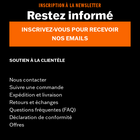
Position sur la moto:
Arrière
INSCRIPTION À LA NEWSLETTER
Restez informé
Vendu séparément:
Disques de frein, matériel et kits
d'installation
Vendu à l'unité:
Chaque
INSCRIVEZ-VOUS POUR RECEVOIR
Matière:
Rayons et écrous zingués argent
NOS EMAILS
Dans la boîte:
Roue et instructions d’installation
Taille de jante:
17
GARANTIE:
Garantie limitée d'un an - Rendez-vous sur
www.h-
SOUTIEN À LA CLIENTÈLE
d.com/warranty
pour plus de détails
Nous contacter
Suivre une commande
Expédition et livraison
Retours et échanges
Questions fréquentes (FAQ)
Déclaration de conformité
Offres