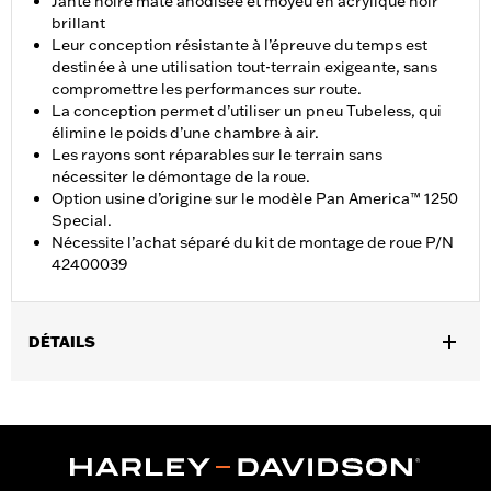
Jante noire mate anodisée et moyeu en acrylique noir
brillant
Leur conception résistante à l’épreuve du temps est
destinée à une utilisation tout-terrain exigeante, sans
compromettre les performances sur route.
La conception permet d’utiliser un pneu Tubeless, qui
élimine le poids d’une chambre à air.
Les rayons sont réparables sur le terrain sans
nécessiter le démontage de la roue.
Option usine d’origine sur le modèle Pan America™ 1250
Special.
Nécessite l’achat séparé du kit de montage de roue P/N
42400039
DÉTAILS
Convient aux modèles RA1250 et RA1250S à partir de 2021,
RA1250SE à partir de 2024 et RA1250L à partir de 2026.
Nécessite l'achat séparé du kit de montage des roues P/N
42400039.
Instructions d’installation