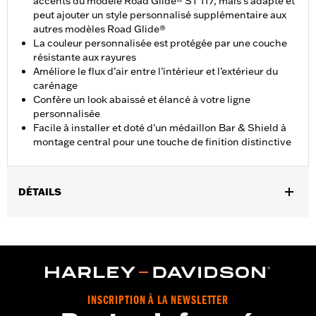
accents du modèle Road Glide® ST 117, mais s'adapte et
peut ajouter un style personnalisé supplémentaire aux
autres modèles Road Glide®
La couleur personnalisée est protégée par une couche
résistante aux rayures
Améliore le flux d’air entre l’intérieur et l’extérieur du
carénage
Confère un look abaissé et élancé à votre ligne
personnalisée
Facile à installer et doté d'un médaillon Bar & Shield à
montage central pour une touche de finition distinctive
DÉTAILS
Convient aux modèles Road Glide® de 2015 à 2024 (sauf
FLTRXSE à partir de 2023, FLTRX et FLTRXSTSE à partir de
2024) et FLTRT de 2023 à 2025.
Instructions d’installation
Vendu à l'unité:
Chaque
INSCRIPTION À LA NEWSLETTER
Matière:
Polycarbonate à revêtement dur