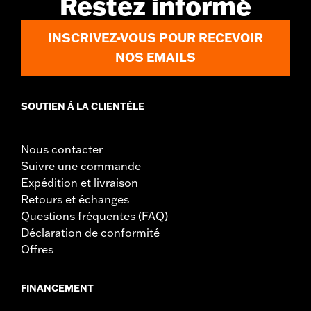
Restez informé
Largeur:
26.75 Inches
Dans la boîte:
Pare-brise uniquement
INSCRIVEZ-VOUS POUR RECEVOIR
Hauteur totale du pare-brise:
6.0
NOS EMAILS
SOUTIEN À LA CLIENTÈLE
Nous contacter
Suivre une commande
Expédition et livraison
Retours et échanges
Questions fréquentes (FAQ)
Déclaration de conformité
Offres
FINANCEMENT