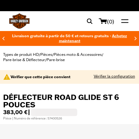
web accessibility
(0)
Livraison gratuite à partir de 50 € et retours gratuits -
Achetez
maintenant
Types de produit HD
Pièces
Pièces moto & Accessoires
/
/
/
Pare-brise & Déflecteur
Pare-brise
/
Vérifier la configuration
Vérifier que cette pièce convient
DÉFLECTEUR ROAD GLIDE ST 6
POUCES
383,00 €
|
Pièce | Numéro de référence : 57400526