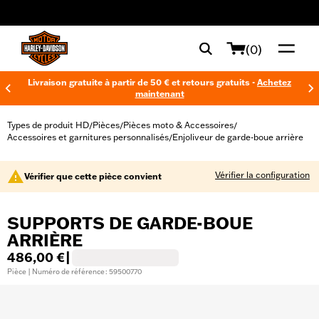
web accessibility
(0)
Livraison gratuite à partir de 50 € et retours gratuits -
Achetez
maintenant
Types de produit HD
Pièces
Pièces moto & Accessoires
/
/
/
Accessoires et garnitures personnalisés
Enjoliveur de garde-boue arrière
/
Vérifier la configuration
Vérifier que cette pièce convient
SUPPORTS DE GARDE-BOUE
ARRIÈRE
486,00 €
|
Pièce | Numéro de référence : 59500770