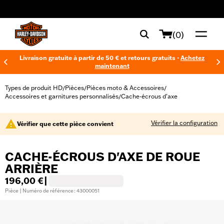
web accessibility
(0)
Livraison gratuite à partir de 50 € et retours gratuits -
Achetez
maintenant
Types de produit HD
Pièces
Pièces moto & Accessoires
/
/
/
Accessoires et garnitures personnalisés
Cache-écrous d’axe
/
Vérifier la configuration
Vérifier que cette pièce convient
CACHE-ÉCROUS D'AXE DE ROUE
ARRIÈRE
196,00 €
|
Pièce | Numéro de référence : 43000051