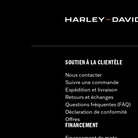
Matière:
Polycarbonate à revêtement
Largeur:
15.78 Inches
Dans la boîte:
Pare-brise complet ave
Hauteur du pare-brise au-dessus d
Hauteur totale du pare-brise:
15.66
SOUTIEN À LA CLIENTÈLE
Nous contacter
Suivre une commande
Expédition et livraison
Retours et échanges
Questions fréquentes (FAQ)
Déclaration de conformité
Offres
FINANCEMENT
Financement de moto