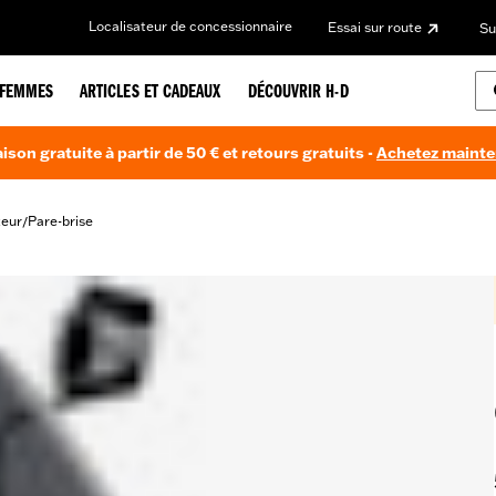
Localisateur de concessionnaire
Essai sur route
Su
FEMMES
ARTICLES ET CADEAUX
DÉCOUVRIR H-D
aison gratuite à partir de 50 € et retours gratuits -
Achetez maint
teur
Pare-brise
/