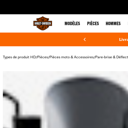
web accessibility
MODÈLES
PIÈCES
HOMMES
Livr
Types de produit HD
Pièces
Pièces moto & Accessoires
Pare-brise & Déflec
/
/
/