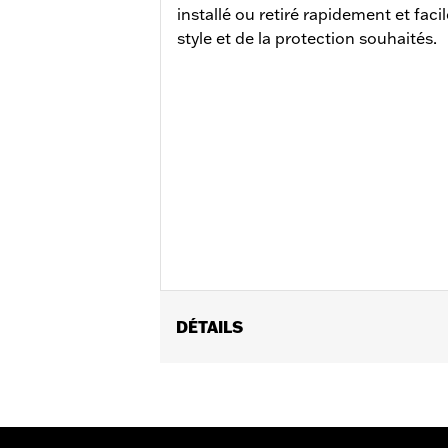
installé ou retiré rapidement et fac
style et de la protection souhaités.
DÉTAILS
Pour les modèles RH1250S à partir de 
Instructions d’installation
Style de montage:
Démontage rapid
Vendu à l'unité:
Chaque