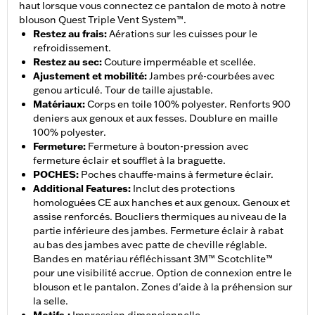
haut lorsque vous connectez ce pantalon de moto à notre
blouson Quest Triple Vent System™.
Restez au frais
:
Aérations sur les cuisses pour le
refroidissement.
Restez au sec
:
Couture imperméable et scellée.
Ajustement et mobilité
:
Jambes pré-courbées avec
genou articulé. Tour de taille ajustable.
Matériaux
:
Corps en toile 100% polyester. Renforts 900
deniers aux genoux et aux fesses. Doublure en maille
100% polyester.
Fermeture
:
Fermeture à bouton-pression avec
fermeture éclair et soufflet à la braguette.
POCHES
:
Poches chauffe-mains à fermeture éclair.
Additional Features
:
Inclut des protections
homologuées CE aux hanches et aux genoux. Genoux et
assise renforcés. Boucliers thermiques au niveau de la
partie inférieure des jambes. Fermeture éclair à rabat
au bas des jambes avec patte de cheville réglable.
Bandes en matériau réfléchissant 3M™ Scotchlite™
pour une visibilité accrue. Option de connexion entre le
blouson et le pantalon. Zones d'aide à la préhension sur
la selle.