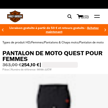
web accessibility
(0)
Livraison gratuite à partir de 50 € et retours gratuits -
Achetez
maintenant
Types de produit HD
Femmes
Pantalons & Chaps moto
Pantalon de moto
/
/
/
PANTALON DE MOTO QUEST POUR
FEMMES
363,00 €
254,10 €
|
Pièce | Numéro de référence : 98186-22EW