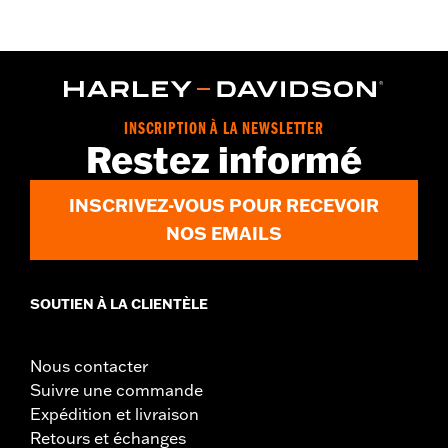
GARANTIE:
Garantie limitée de 2 ans – Rendez-vous sur
www.h-
d.com/warranty
pour plus de détails
Origine:
Importé
Dimension Description:
Verres : 74 / Pont : 17 / Branches : 125
INSCRIPTION À LA NEWSLETTER
Restez informé
INSCRIVEZ-VOUS POUR RECEVOIR
NOS EMAILS
SOUTIEN À LA CLIENTÈLE
Nous contacter
Suivre une commande
Expédition et livraison
Retours et échanges