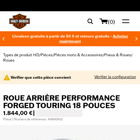
web accessibility
(0)
Livraison gratuite à partir de 50 € et retours gratuits -
Achetez
maintenant
Types de produit HD
Pièces
Pièces moto & Accessoires
Pneus & Roues
/
/
/
/
Roues
Vérifier la configuration
Vérifier que cette pièce convient
ROUE ARRIÈRE PERFORMANCE
FORGED TOURING 18 POUCES
1.844,00 €
|
Pièce | Numéro de référence : 40900932