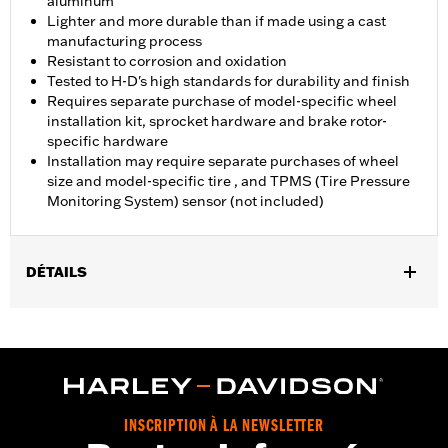
aluminum
Lighter and more durable than if made using a cast
manufacturing process
Resistant to corrosion and oxidation
Tested to H-D's high standards for durability and finish
Requires separate purchase of model-specific wheel
installation kit, sprocket hardware and brake rotor-
specific hardware
Installation may require separate purchases of wheel
size and model-specific tire , and TPMS (Tire Pressure
Monitoring System) sensor (not included)
DÉTAILS
Convient aux modèles FLHXSE, FLTRXSE à partir de 2023,
FLHX, FLTRX, FLXTRXSTSE à partir de 2024, FLHXU à partir de
2025 et FLHXL, FLHXLSE et FLTRXL à partir de 2026.
Instructions d’installation
Taille de jante:
18
NOTES:
Requires separate purchase of model-specific Wheel
INSCRIPTION À LA NEWSLETTER
Installation Kit, Sprocket hardware and Brake Rotor-