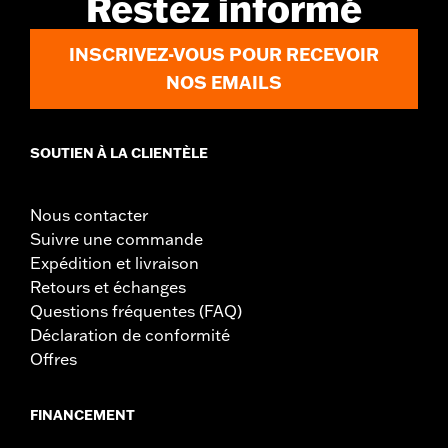
Restez informé
specific hardware. See I-sheet for details. Installation
may require separate purchase of wheel size and
INSCRIVEZ-VOUS POUR RECEVOIR
model-specific tire.
NOS EMAILS
SOUTIEN À LA CLIENTÈLE
Nous contacter
Suivre une commande
Expédition et livraison
Retours et échanges
Questions fréquentes (FAQ)
Déclaration de conformité
Offres
FINANCEMENT