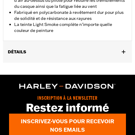
d'air au-dessus du pilote pour réduire les tremblements
du casque ainsi que la fatigue liée au vent
Fabriqué en polycarbonate à revêtement dur pour plus
de solidité et de résistance aux rayures
La teinte Light Smoke complète n’importe quelle
couleur de peinture
DÉTAILS
Convient aux modèles FLSB de 2018 à 2024.
Vendu à l'unité:
Chaque
Matière:
Polycarbonate à revêtement dur
Largeur:
16 Inches
Dans la boîte:
Pare-brise uniquement
INSCRIPTION À LA NEWSLETTER
Unité de mesure de largeur du matériau:
Pouces
Restez informé
Hauteur du pare-brise au-dessus du phare:
5.5
Unité de mesure de hauteur du pare-brise au-dessus du phare:
INSCRIVEZ-VOUS POUR RECEVOIR
Pouces
NOS EMAILS
Hauteur totale du pare-brise:
5.5