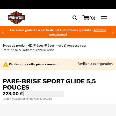
web accessibility
(0)
Livraison gratuite à partir de 50 € et retours gratuits -
Achetez
maintenant
Types de produit HD
Pièces
Pièces moto & Accessoires
/
/
/
Pare-brise & Déflecteur
Pare-brise
/
Vérifier la configuration
Vérifier que cette pièce convient
PARE-BRISE SPORT GLIDE 5,5
POUCES
223,00 €
|
Pièce | Numéro de référence : 57400360