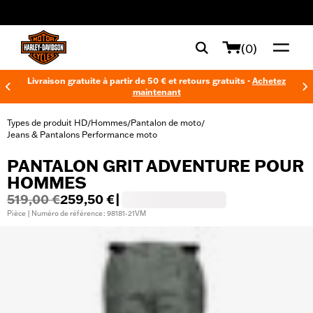
web accessibility
(0)
Livraison gratuite à partir de 50 € et retours gratuits -
Achetez
maintenant
Types de produit HD
Hommes
Pantalon de moto
/
/
/
Jeans & Pantalons Performance moto
PANTALON GRIT ADVENTURE POUR
HOMMES
519,00 €
259,50 €
|
Pièce | Numéro de référence : 98181-21VM