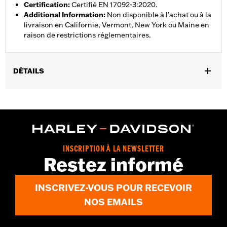
Certification
:
Certifié EN 17092-3:2020.
Additional Information
:
Non disponible à l’achat ou à la
livraison en Californie, Vermont, New York ou Maine en
raison de restrictions réglementaires.
DÉTAILS
Sexe:
Hommes
,
,
Caractéristiques fonctionnelles:
Ventilé
Doublure amovible
,
Imperméable à l’eau
Coupe-vent
Imperméable à l’eau:
Oui
GARANTIE:
Garantie limitée de trois ans - Rendez-vous sur
INSCRIPTION À LA NEWSLETTER
www.h-d.com/warranty
pour plus de détails
Restez informé
Pant Style:
Traditional
,
,
Shop To Be:
Cool
Dry
Warm
INSCRIVEZ-VOUS POUR RECEVOIR
Material:
Polyester
NOS EMAILS
Origine:
Importé.