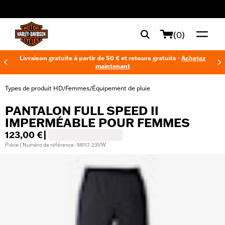
web accessibility
(0)
Livraison gratuite à partir de 50 € et retours gratuits -
Achetez
maintenant
Types de produit HD
Femmes
Équipement de pluie
/
/
PANTALON FULL SPEED II
IMPERMÉABLE POUR FEMMES
123,00 €
|
Pièce | Numéro de référence : 98117-23VW