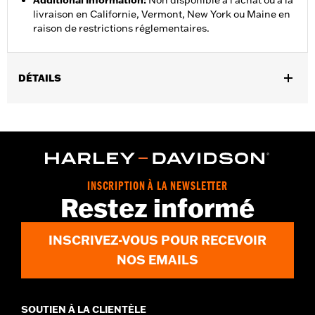
Additional Information
:
Non disponible à l’achat ou à la
livraison en Californie, Vermont, New York ou Maine en
raison de restrictions réglementaires.
DÉTAILS
Sexe:
Femmes
,
Caractéristiques fonctionnelles:
Imperméable à l’eau
,
,
,
Respirable
Coutures scellées
Tour de taille ajustable
,
,
Fermeture éclair intérieure
Réfléchissant
Poches zippées
Pant Style:
Traditional
INSCRIPTION À LA NEWSLETTER
Shop To Be:
Dry
Restez informé
Material:
Nylon
INSCRIVEZ-VOUS POUR RECEVOIR
NOS EMAILS
SOUTIEN À LA CLIENTÈLE