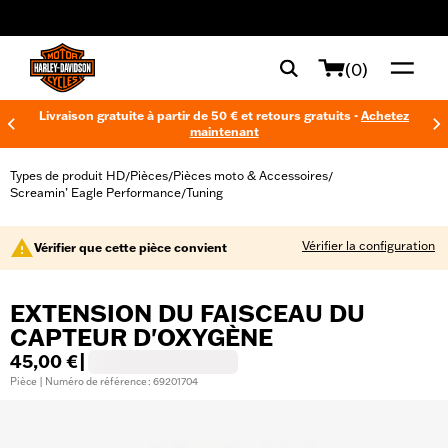
web accessibility
(0)
Livraison gratuite à partir de 50 € et retours gratuits -
Achetez
maintenant
Types de produit HD
Pièces
Pièces moto & Accessoires
/
/
/
Screamin’ Eagle Performance
Tuning
/
Vérifier la configuration
Vérifier que cette pièce convient
EXTENSION DU FAISCEAU DU
CAPTEUR D'OXYGÈNE
45,00 €
|
Pièce | Numéro de référence : 69201704