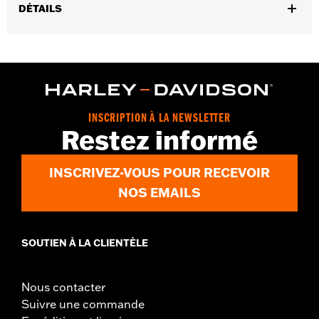
DÉTAILS
Requis pour l’utilisation du module de réglage automatique
Screamin’ Eagle® Smart Tuner PRO sur les modèles Dyna® et
Softail® de 2016 à 2017.
Vendu à l'unité:
Chaque
Dans la boîte:
Faisceau uniquement
INSCRIPTION À LA NEWSLETTER
Restez informé
INSCRIVEZ-VOUS POUR RECEVOIR
NOS EMAILS
SOUTIEN À LA CLIENTÈLE
Nous contacter
Suivre une commande