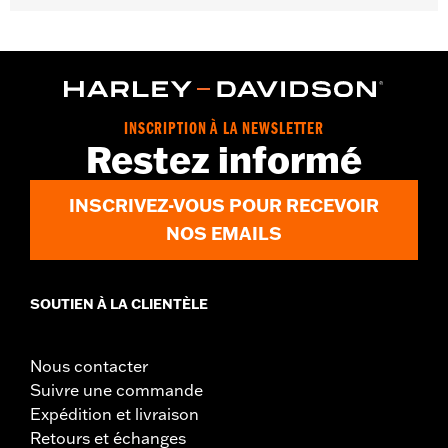
Sexe:
Femmes
GARANTIE:
Garantie limitée de 2 ans – Rendez-vous sur
www.h-
d.com/warranty
pour plus de détails
Origine:
Importé
INSCRIPTION À LA NEWSLETTER
Restez informé
INSCRIVEZ-VOUS POUR RECEVOIR
NOS EMAILS
SOUTIEN À LA CLIENTÈLE
Nous contacter
Suivre une commande
Expédition et livraison
Retours et échanges