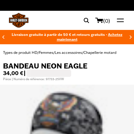
web accessibility
(0)
Livraison gratuite à partir de 50 € et retours gratuits -
Achetez
maintenant
Types de produit HD
Femmes
Les accessoires
Chapellerie motard
/
/
/
BANDEAU NEON EAGLE
34,00 €
|
Pièce | Numéro de référence : 97733-25VW