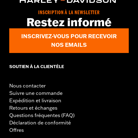
,
pression à la taille
Fermeture éclair à double sens sur le devant
GARANTIE:
Garantie limitée de 5 ans - Rendez-vous sur
www.h-
INSCRIPTION À LA NEWSLETTER
d.com/warranty
pour plus de détails
Restez informé
Origine:
Importé
INSCRIVEZ-VOUS POUR RECEVOIR
NOS EMAILS
SOUTIEN À LA CLIENTÈLE
Nous contacter
Suivre une commande
Expédition et livraison
Retours et échanges
Questions fréquentes (FAQ)
Déclaration de conformité
Offres