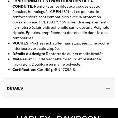
FONCTIONNALITÉS D’AMÉLIORATION DE LA
CONDUITE
:
Renforts amovibles aux coudes et aux
épaules, homologués CE EN 1621-1. Les poches de
renfort arrière sont compatibles avec la protection
dorsale niveau 1 CE (98375-15VR, vendue séparément).
Fermeture éclair bidirectionelle sur le devant. Poignets
zippés. Épaules, empiècement dos et taille dans le dos
rembourrés.
POCHES
:
Poches réchauffe-mains zippées. Une poche
intérieure verticale zippée.
Détails du design
:
Renforts de cuir et motifs brodés
Matériaux
:
Cuir de vachette mi-lourd et résistant à
l'abrasion. Doublure en maille polyester.
Certification
:
Certifié prEN 17092-3.
DÉTAILS
Sexe:
Femmes
,
Caractéristiques fonctionnelles:
Résistance à l’abrasion
,
,
,
Poches de protection
Rembourré
Poches
Pattes à bouton-