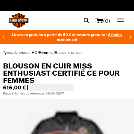
web accessibility
(0)
Livraison gratuite à partir de 50 € et retours gratuits -
Achetez
maintenant
Types de produit HD
Femmes
Blousons en cuir
/
/
BLOUSON EN CUIR MISS
ENTHUSIAST CERTIFIÉ CE POUR
FEMMES
616,00 €
|
Pièce | Numéro de référence : 98030-18EW