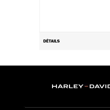
DÉTAILS
Sexe:
Femmes
Caractéristiques fonctionnelles:
Ve
éclair à double sens sur le devant
,
Poc
GARANTIE:
Garantie limitée de 3 ans
Origine:
Importé