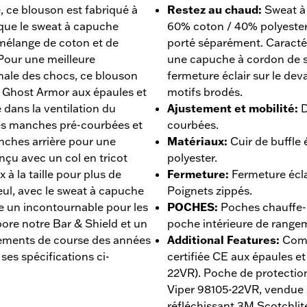
 ce blouson est fabriqué à
Restez au chaud
:
Sweat à
s que le sweat à capuche
60% coton / 40% polyester 
 mélange de coton et de
porté séparément. Caracté
 Pour une meilleure
une capuche à cordon de s
imale des chocs, ce blouson
fermeture éclair sur le de
 Ghost Armor aux épaules et
motifs brodés.
 dans la ventilation du
Ajustement et mobilité
:
D
 les manches pré-courbées et
courbées.
anches arrière pour une
Matériaux
:
Cuir de buffle
onçu avec un col en tricot
polyester.
à la taille pour plus de
Fermeture
:
Fermeture éclai
eul, avec le sweat à capuche
Poignets zippés.
te un incontournable pour les
POCHES
:
Poches chauffe-
rbore notre Bar & Shield et un
poche intérieure de rangem
êtements de course des années
Additional Features
:
Comp
ses spécifications ci-
certifiée CE aux épaules e
22VR). Poche de protection
Viper 98105-22VR, vendue 
réfléchissant 3M Scotchlite