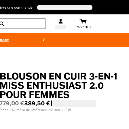
ivre une commande
Panier(0)
enant
Maillots 
BLOUSON EN CUIR 3-EN-1
MISS ENTHUSIAST 2.0
POUR FEMMES
779,00 €
389,50 €
|
Pièce | Numéro de référence : 98020-23EW