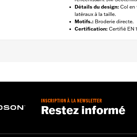
Détails du design
:
Col en 
latéraux à la taille.
Motifs.
:
Broderie directe.
Certification
:
Certifié EN
ntilé
,
Avec capuche
,
Fermeture zippée à l'avant
,
Poches
,
Do
hes zippées
,
Protection inclue
,
Poches de protection
,
Réfl
 - Rendez-vous sur
www.h-d.com/warranty
pour plus de déta
INSCRIPTION À LA NEWSLETTER
Restez informé