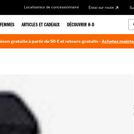
Localisateur de concessionnaire
Essai sur route
Su
FEMMES
ARTICLES ET CADEAUX
DÉCOUVRIR H-D
aison gratuite à partir de 50 € et retours gratuits -
Achetez maint