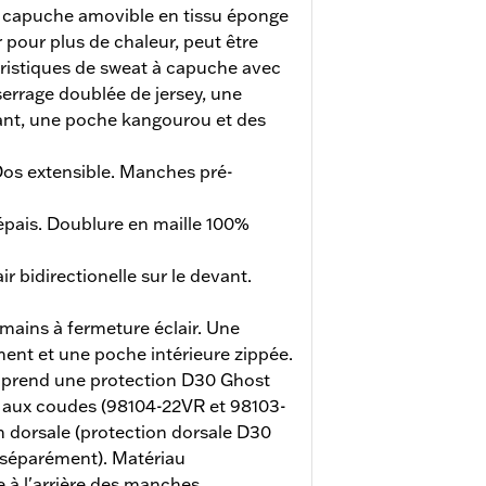
 capuche amovible en tissu éponge
pour plus de chaleur, peut être
ristiques de sweat à capuche avec
errage doublée de jersey, une
vant, une poche kangourou et des
os extensible. Manches pré-
 épais. Doublure en maille 100%
r bidirectionelle sur le devant.
mains à fermeture éclair. Une
ent et une poche intérieure zippée.
rend une protection D30 Ghost
t aux coudes (98104-22VR et 98103-
 dorsale (protection dorsale D30
séparément). Matériau
 à l'arrière des manches.