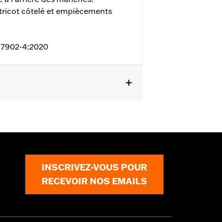
tricot côtelé et empiècements
 17902-4:2020
s extensible - Basique
,
Fermeture
échissant
ils
INSCRIVEZ-VOUS POUR
RECEVOIR NOS EMAILS