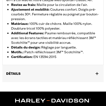
en-1 à col Mao et notre casque Metropolitan Classic Air.
Restez au frais
:
Maille pour la circulation de l'air.
Ajustement et mobilité
:
Coutures confort. Doigts pré-
courbés 30º. Fermeture réglable au poignet par bouton-
pression.
Matériaux
:
100% cuir de chèvre. Maille 100% nylon.
Doublure tricot 100% polyester.
Additional Features
:
Paume rembourrée, compatible
avec les écrans tactiles et matériau réfléchissant 3M™
Scotchlite™ pour une visibilité accrue.
Détails du design
:
Réglage par languette.
Motifs.
:
Patch réfléchissant 3M™ Scotchlite™.
Certification
:
EN 13594:2015
DÉTAILS
Sexe:
Hommes
Caractéristiques fonctionnelles:
Compatible avec les écrans
,
,
,
tactiles.
Réfléchissant
Doigts pré-courbés
Coutures
confortables