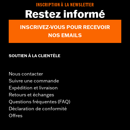
GARANTIE:
Garantie limitée de 2 ans - Rendez-vous sur
www.h-
INSCRIPTION À LA NEWSLETTER
d.com/warranty
pour plus de détails
Restez informé
Origine:
Importé
INSCRIVEZ-VOUS POUR RECEVOIR
NOS EMAILS
SOUTIEN À LA CLIENTÈLE
Nous contacter
Suivre une commande
Expédition et livraison
Retours et échanges
Questions fréquentes (FAQ)
Déclaration de conformité
Offres