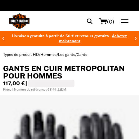
web accessibility
(0)
Livraison gratuite à partir de 50 € et retours gratuits -
Achetez
maintenant
Types de produit HD
Hommes
Les gants
Gants
/
/
/
GANTS EN CUIR METROPOLITAN
POUR HOMMES
117,00 €
|
Pièce | Numéro de référence : 98144-22EM