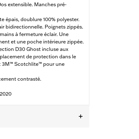
os extensible. Manches pré-
te épais, doublure 100% polyester.
ir bidirectionnelle. Poignets zippés.
mains à fermeture éclair. Une
ent et une poche intérieure zippée.
ection D30 Ghost incluse aux
placement de protection dans le
nt 3M™ Scotchlite™ pour une
ement contrasté.
:2020
ns sur le devant
,
Poches zippées
,