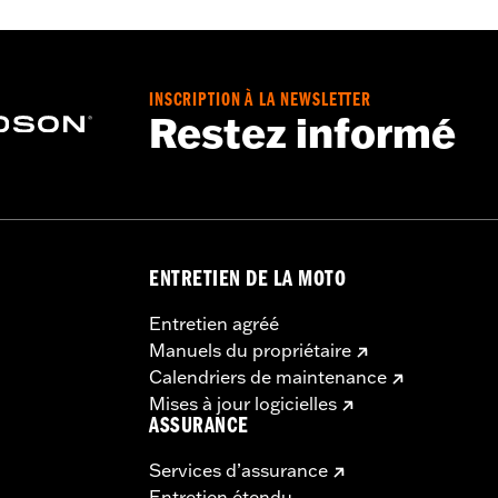
 inclue
,
Poches de protection
,
Réfléchissant
 - Rendez-vous sur
www.h-d.com/warranty
pour plus de déta
INSCRIPTION À LA NEWSLETTER
Restez informé
ENTRETIEN DE LA MOTO
Entretien agréé
Manuels du propriétaire
Calendriers de maintenance
Mises à jour logicielles
ASSURANCE
Services d’assurance
Entretien étendu