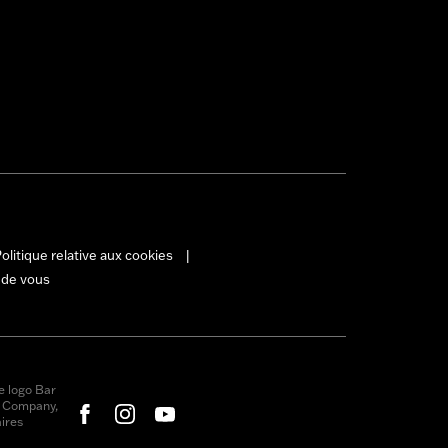
olitique relative aux cookies
|
 de vous
e logo Bar
r Company,
ires