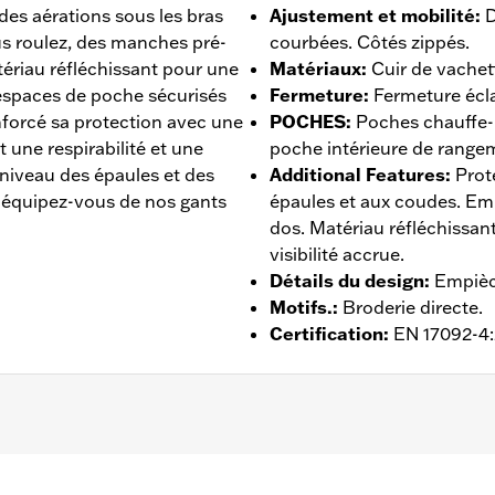
des aérations sous les bras
Ajustement et mobilité
:
D
ous roulez, des manches pré-
courbées. Côtés zippés.
ériau réfléchissant pour une
Matériaux
:
Cuir de vachet
 espaces de poche sécurisés
Fermeture
:
Fermeture écla
nforcé sa protection avec une
POCHES
:
Poches chauffe-
une respirabilité et une
poche intérieure de rangem
niveau des épaules et des
Additional Features
:
Prot
 équipez-vous de nos gants
épaules et aux coudes. Em
dos. Matériau réfléchissa
visibilité accrue.
Détails du design
:
Empièc
Motifs.
:
Broderie directe.
Certification
:
EN 17092-4
ntilé
,
Dos extensible - Basique
,
Fermeture éclair à double se