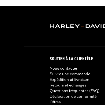
Fermeture éclair intérieure
,
Protection
GARANTIE:
Garantie limitée de 2 ans
Jacket Style:
Moto
Origine:
Importé
SOUTIEN À LA CLIENTÈLE
Nous contacter
Suivre une commande
Expédition et livraison
Retours et échanges
Questions fréquentes (FAQ)
Déclaration de conformité
Offres