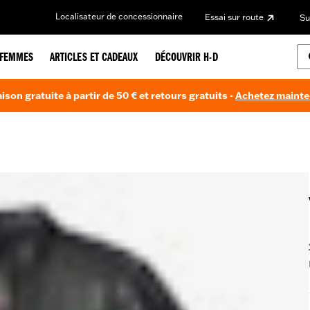
Localisateur de concessionnaire
Essai sur route
Su
FEMMES
ARTICLES ET CADEAUX
DÉCOUVRIR H-D
aison gratuite à partir de 50 € et retours gratuits -
Achetez maint