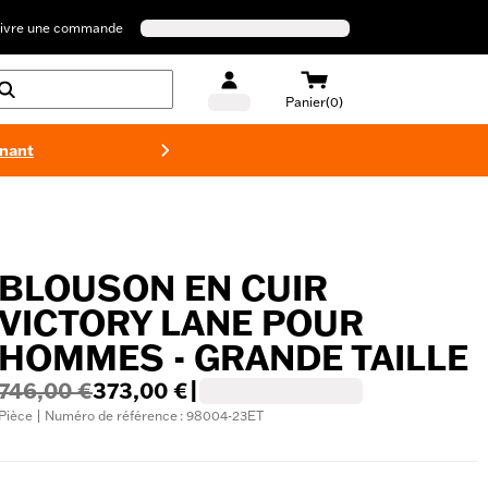
ivre une commande
Panier(0)
enant
Maillots 
BLOUSON EN CUIR
VICTORY LANE POUR
HOMMES - GRANDE TAILLE
746,00 €
373,00 €
|
Pièce | Numéro de référence : 98004-23ET