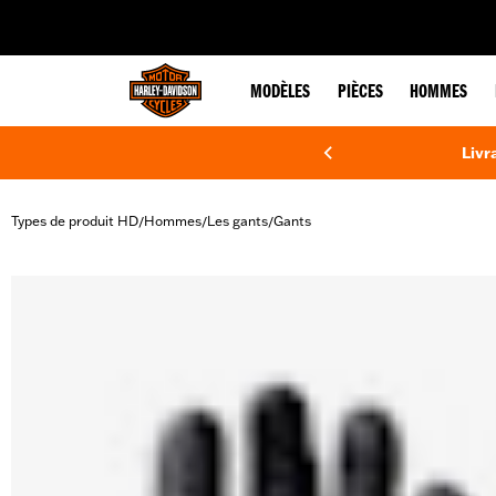
web accessibility
MODÈLES
PIÈCES
HOMMES
Livr
Types de produit HD
Hommes
Les gants
Gants
/
/
/