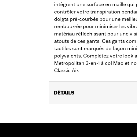
intègrent une surface en maille qui 
contrôler votre transpiration penda
doigts pré-courbés pour une meill
rembourrée pour minimiser les vibra
matériau réfléchissant pour une visi
atouts de ces gants. Ces gants comp
tactiles sont marqués de façon mini
polyvalents. Complétez votre look 
Metropolitan 3-en-1 à col Mao et n
Classic Air.
DÉTAILS
Sexe:
Hommes
Caractéristiques fonctionnelles:
Co
GARANTIE:
Garantie limitée de 2 ans
Origine:
Importé