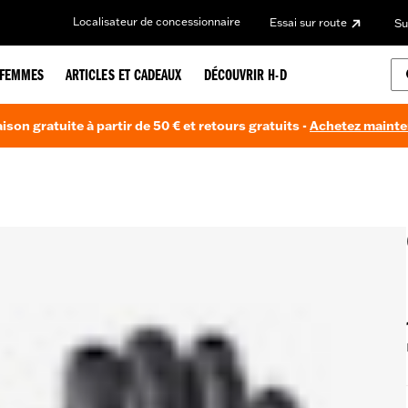
Localisateur de concessionnaire
Essai sur route
Su
FEMMES
ARTICLES ET CADEAUX
DÉCOUVRIR H-D
aison gratuite à partir de 50 € et retours gratuits -
Achetez maint