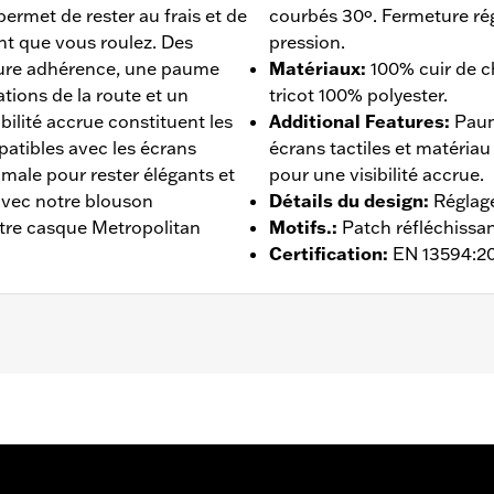
permet de rester au frais et de
courbés 30º. Fermeture ré
nt que vous roulez. Des
pression.
eure adhérence, une paume
Matériaux
:
100% cuir de c
tions de la route et un
tricot 100% polyester.
bilité accrue constituent les
Additional Features
:
Paum
atibles avec les écrans
écrans tactiles et matéria
male pour rester élégants et
pour une visibilité accrue.
avec notre blouson
Détails du design
:
Réglage
otre casque Metropolitan
Motifs.
:
Patch réfléchissa
Certification
:
EN 13594:2
mpatible avec les écrans tactiles.
,
Réfléchissant
,
Doigts pr
 - Rendez-vous sur
www.h-d.com/warranty
pour plus de déta