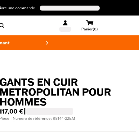
ivre une commande
Panier(0)
enant
Maillots 
GANTS EN CUIR
METROPOLITAN POUR
HOMMES
117,00 €
|
Pièce | Numéro de référence : 98144-22EM