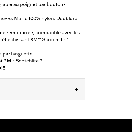
glable au poignet par bouton-
hèvre. Maille 100% nylon. Doublure
e rembourrée, compatible avec les
u réfléchissant 3M™ Scotchlite™
 par languette.
nt 3M™ Scotchlite™.
015
é-courbés
,
Coutures confortables
ils