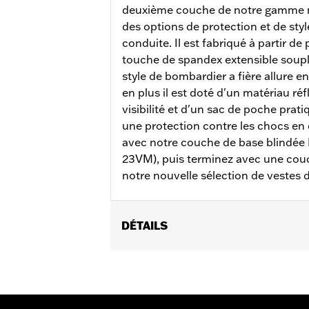
deuxième couche de notre gamme mo
des options de protection et de sty
conduite. Il est fabriqué à partir d
touche de spandex extensible soupl
style de bombardier a fière allure 
en plus il est doté d'un matériau ré
visibilité et d'un sac de poche prat
une protection contre les chocs e
avec notre couche de base blindée 
23VM), puis terminez avec une couc
notre nouvelle sélection de vestes d
DÉTAILS
Sexe:
Hommes
Collection:
H-D Flex Layering System
Caractéristiques fonctionnelles:
Po
zippées