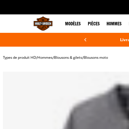
web accessibility
MODÈLES
PIÈCES
HOMMES
Livr
Types de produit HD
Hommes
Blousons & gilets
Blousons moto
/
/
/