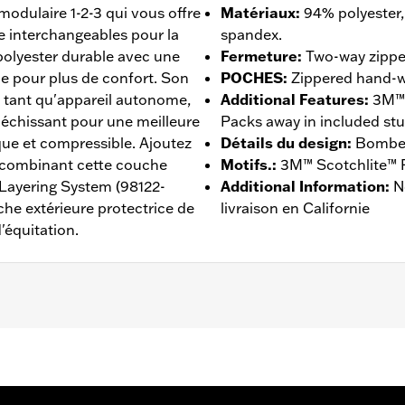
dulaire 1-2-3 qui vous offre
Matériaux
:
94% polyester,
le interchangeables pour la
spandex.
e polyester durable avec une
Fermeture
:
Two-way zipper
e pour plus de confort. Son
POCHES
:
Zippered hand-w
en tant qu'appareil autonome,
Additional Features
:
3M™ 
fléchissant pour une meilleure
Packs away in included stu
ique et compressible. Ajoutez
Détails du design
:
Bomber 
n combinant cette couche
Motifs.
:
3M™ Scotchlite™ R
Layering System (98122-
Additional Information
:
N
he extérieure protectrice de
livraison en Californie
'équitation.
ches
,
Reflective Material
,
Coupe-vent
,
Fermeture éclair à d