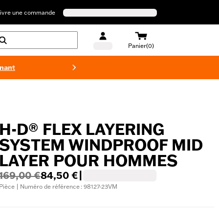
ivre une commande
Panier(0)
enant
Maillots 
H-D® FLEX LAYERING
SYSTEM WINDPROOF MID
LAYER POUR HOMMES
169,00 €
84,50 €
|
Pièce | Numéro de référence : 98127-23VM