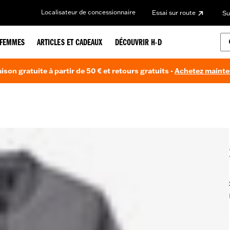
Localisateur de concessionnaire
Essai sur route
Su
FEMMES
ARTICLES ET CADEAUX
DÉCOUVRIR H-D
aison gratuite à partir de 50 € et retours gratuits -
Achetez maint