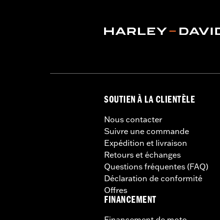
GARANTIE:
2 year limited warranty –
Jacket Style:
Mid-layer
Shop To Be:
Warm
Origine:
Imported
SOUTIEN À LA CLIENTÈLE
Nous contacter
Suivre une commande
Expédition et livraison
Retours et échanges
Questions fréquentes (FAQ)
Déclaration de conformité
Offres
FINANCEMENT
Financement de moto