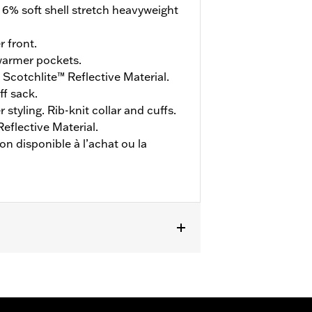
 6% soft shell stretch heavyweight
 front.
armer pockets.
Scotchlite™ Reflective Material.
ff sack.
styling. Rib-knit collar and cuffs.
eflective Material.
on disponible à l’achat ou la
ouble sens sur le devant
,
Poches