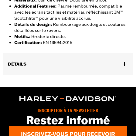
Matériaux
:
Cuir de chèvre. Doublure en tricot.
Additional Features
:
Paume rembourrée, compatible
avec les écrans tactiles et matériau réfléchissant 3M™
Scotchlite™ pour une visibilité accrue.
Détails du design
:
Rembourrage aux doigts et coutures
détaillées sur le revers.
Motifs.
:
Broderie directe.
Certification
:
EN 13594:2015
DÉTAILS
Sexe:
Hommes
Caractéristiques fonctionnelles:
Compatible avec les écrans
,
,
tactiles.
Réfléchissant
Doigts pré-courbés
GARANTIE:
Garantie limitée de 2 ans - Rendez-vous sur
www.h-
d.com/warranty
pour plus de détails
INSCRIPTION À LA NEWSLETTER
Origine:
Importé
Restez informé
INSCRIVEZ-VOUS POUR RECEVOIR