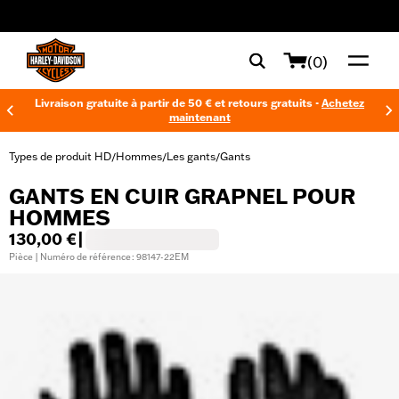
web accessibility
(0)
Livraison gratuite à partir de 50 € et retours gratuits -
Achetez
maintenant
Types de produit HD
Hommes
Les gants
Gants
/
/
/
GANTS EN CUIR GRAPNEL POUR
HOMMES
130,00 €
|
Pièce | Numéro de référence : 98147-22EM