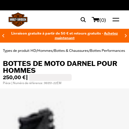
web accessibility
(0)
Livraison gratuite à partir de 50 € et retours gratuits -
Achetez
maintenant
Types de produit HD
Hommes
Bottes & Chaussures
Bottes Performances
/
/
/
BOTTES DE MOTO DARNEL POUR
HOMMES
250,00 €
|
Pièce | Numéro de référence : 99351-22EM