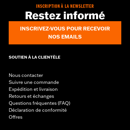
GARANTIE:
2 year limited warranty – Go to
www.h-
INSCRIPTION À LA NEWSLETTER
d.com/warranty
for full details
Restez informé
Pant Style:
Straight
Origine:
Imported
INSCRIVEZ-VOUS POUR RECEVOIR
NOS EMAILS
SOUTIEN À LA CLIENTÈLE
Nous contacter
Suivre une commande
Expédition et livraison
Retours et échanges
Questions fréquentes (FAQ)
Déclaration de conformité
Offres