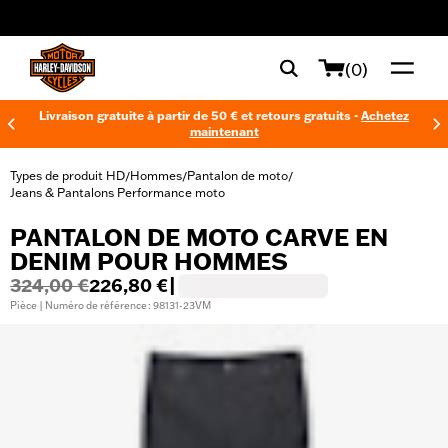
web accessibility
(0)
Livraison gratuite à partir de 50 € et retours gratuits -
Achetez
maintenant
Types de produit HD
Hommes
Pantalon de moto
/
/
/
Jeans & Pantalons Performance moto
PANTALON DE MOTO CARVE EN
DENIM POUR HOMMES
324,00 €
226,80 €
|
Pièce | Numéro de référence : 98131-23VM