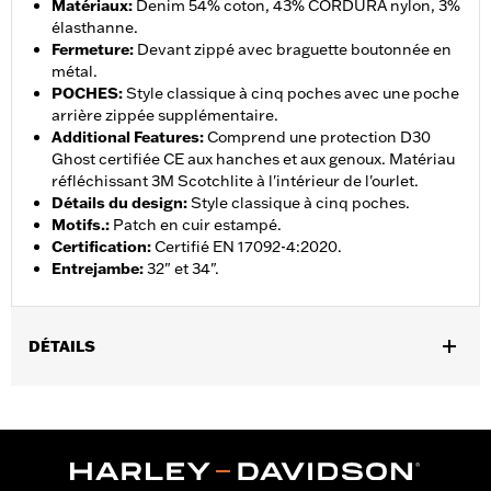
Matériaux
:
Denim 54% coton, 43% CORDURA nylon, 3%
élasthanne.
Fermeture
:
Devant zippé avec braguette boutonnée en
métal.
POCHES
:
Style classique à cinq poches avec une poche
arrière zippée supplémentaire.
Additional Features
:
Comprend une protection D30
Ghost certifiée CE aux hanches et aux genoux. Matériau
réfléchissant 3M Scotchlite à l'intérieur de l'ourlet.
Détails du design
:
Style classique à cinq poches.
Motifs.
:
Patch en cuir estampé.
Certification
:
Certifié EN 17092-4:2020.
Entrejambe
:
32" et 34".
DÉTAILS
Sexe:
Hommes
,
Caractéristiques fonctionnelles:
Fermeture zippée à l'avant
,
,
,
Poches
Protection inclue
Résistance à l’abrasion
Réfléchissant