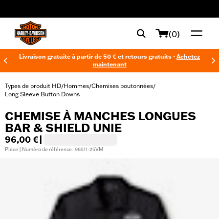
web accessibility
(0)
Livraison gratuite à partir de 50 € et retours gratuits -
Achetez
maintenant
Types de produit HD
Hommes
Chemises boutonnées
/
/
/
Long Sleeve Button Downs
CHEMISE À MANCHES LONGUES
BAR & SHIELD UNIE
96,00 €
|
Pièce | Numéro de référence : 96511-25VM