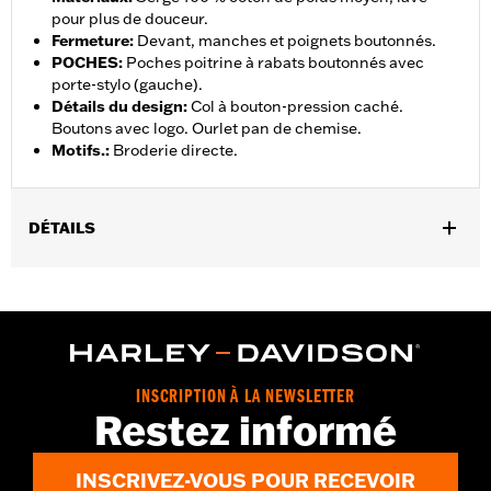
pour plus de douceur.
Fermeture
:
Devant, manches et poignets boutonnés.
POCHES
:
Poches poitrine à rabats boutonnés avec
porte-stylo (gauche).
Détails du design
:
Col à bouton-pression caché.
Boutons avec logo. Ourlet pan de chemise.
Motifs.
:
Broderie directe.
DÉTAILS
Sexe:
Hommes
GARANTIE:
Garantie limitée de 2 ans – Rendez-vous sur
www.h-
d.com/warranty
pour plus de détails
Origine:
Importé
INSCRIPTION À LA NEWSLETTER
Restez informé
INSCRIVEZ-VOUS POUR RECEVOIR