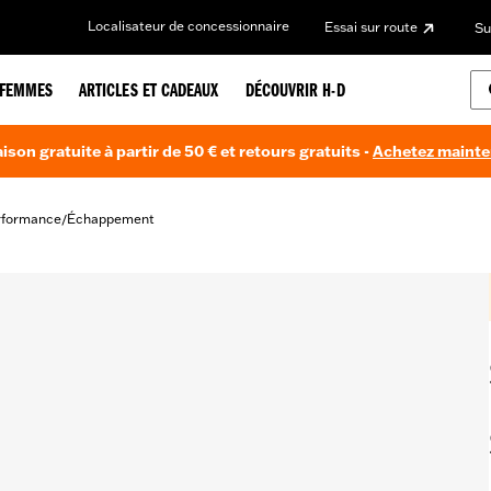
Localisateur de concessionnaire
Essai sur route
Su
FEMMES
ARTICLES ET CADEAUX
DÉCOUVRIR H-D
aison gratuite à partir de 50 € et retours gratuits -
Achetez maint
rformance
Échappement
/