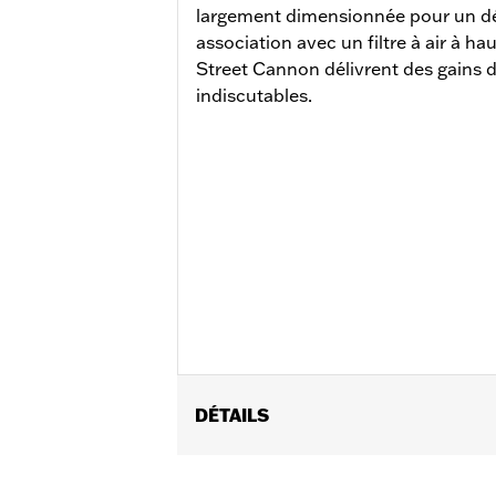
largement dimensionnée pour un déb
association avec un filtre à air à hau
Street Cannon délivrent des gains 
indiscutables.
DÉTAILS
Pour modèles Touring de '17 à '20. Ne
silencieux certifiés ECE. Comprend de