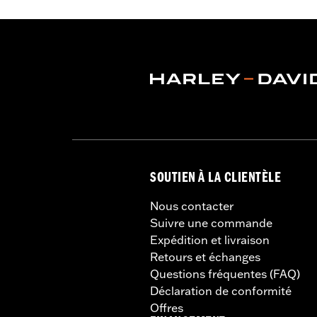
pour silencieux réf. 65900012 et 6590
Instructions d’installation
Diamètre:
4.5
Vendu séparément:
Supports de sil
Vendu à l'unité:
Paire
Mise à niveau Stage Screamin' Eag
Matière:
Acier
Dans la boîte:
Paire de silencieux
CERTIFICATION:
Conformes ECE
SOUTIEN À LA CLIENTÈLE
Nous contacter
Suivre une commande
Expédition et livraison
Retours et échanges
Questions fréquentes (FAQ)
Déclaration de conformité
Offres