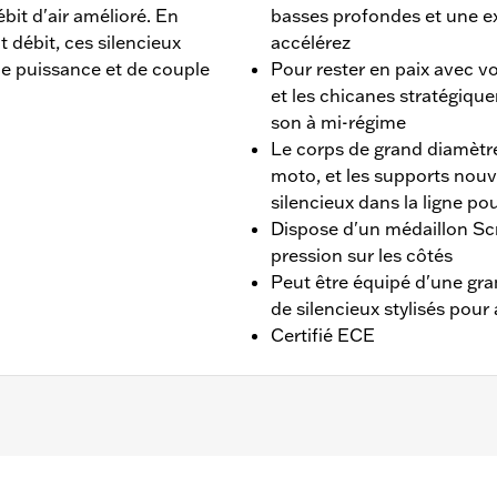
it d'air amélioré. En
basses profondes et une ex
t débit, ces silencieux
accélérez
de puissance et de couple
Pour rester en paix avec vo
et les chicanes stratégique
son à mi-régime
Le corps de grand diamètre
moto, et les supports nou
silencieux dans la ligne po
Dispose d'un médaillon Sc
pression sur les côtés
Peut être équipé d'une gra
de silencieux stylisés pour 
Certifié ECE
 convient pas aux modèles Trike. Conçu pour les marchés in
s embouts de silencieux deux pièces assortis. Le montage n