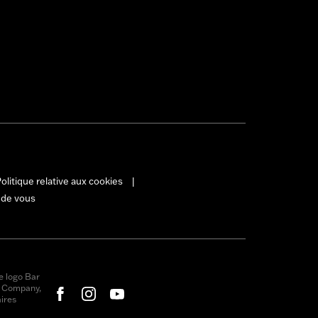
olitique relative aux cookies
|
 de vous
e logo Bar
r Company,
ires