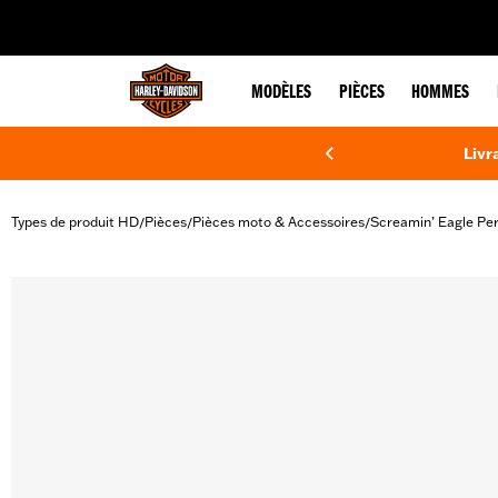
web accessibility
MODÈLES
PIÈCES
HOMMES
Livr
Types de produit HD
Pièces
Pièces moto & Accessoires
Screamin’ Eagle Pe
/
/
/