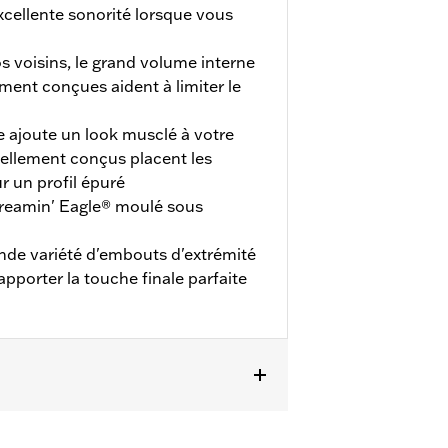
cellente sonorité lorsque vous
s voisins, le grand volume interne
ment conçues aident à limiter le
 ajoute un look musclé à votre
vellement conçus placent les
ur un profil épuré
reamin' Eagle® moulé sous
nde variété d'embouts d'extrémité
apporter la touche finale parfaite
ternationaux qui exigent des
écessite l'achat séparé de brides