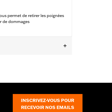
ous permet de retirer les poignées
ser de dommages
 à 2017 (sauf FXDLS), Softail de 1995
INSCRIVEZ-VOUS POUR
RECEVOIR NOS EMAILS