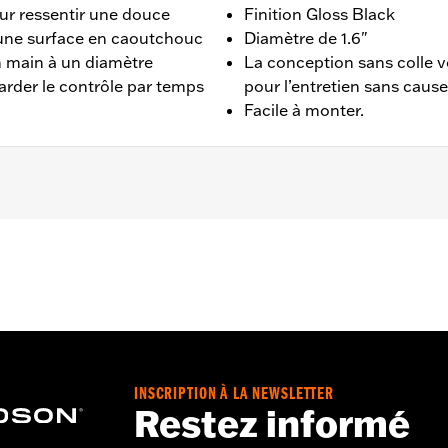
our ressentir une douce
Finition Gloss Black
 une surface en caoutchouc
Diamètre de 1.6"
n main à un diamètre
La conception sans colle v
arder le contrôle par temps
pour l’entretien sans cau
Facile à monter.
017, XL à partir de 1996, XR de 2008 à 2013, Dyna de 1996
SE de 2011 à 2012) et Touring de 1996 à 2007.
tériau:
Pouces
INSCRIPTION À LA NEWSLETTER
he, instructions d'installation
Restez informé