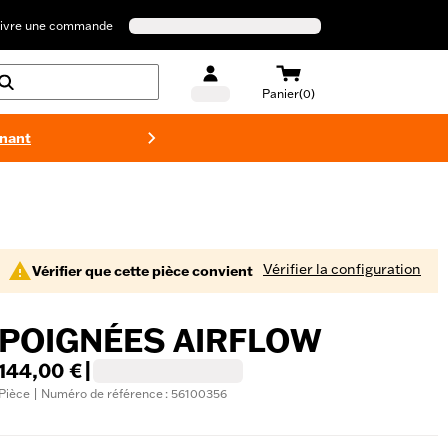
ivre une commande
Panier(0)
enant
Maillots 
Vérifier la configuration
Vérifier que cette pièce convient
POIGNÉES AIRFLOW
144,00 €
|
Pièce | Numéro de référence : 56100356