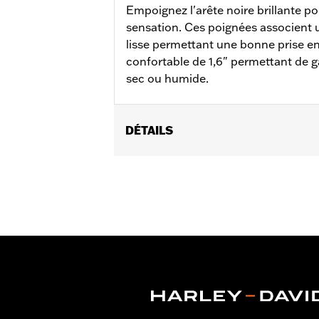
Empoignez l'arête noire brillante p
sensation. Ces poignées associent
lisse permettant une bonne prise e
confortable de 1,6" permettant de g
sec ou humide.
DÉTAILS
Convient aux modèles VRSC de 2002 à 2
à 2015 (sauf FLSTNSE, FXSBSE et FLST
Instructions d’installation
Collection:
Airflow
Diamètre:
1.6
Unité de mesure de diamètre de ma
Vendu à l'unité:
Paire
Dans la boîte:
Poignées droite et gauc