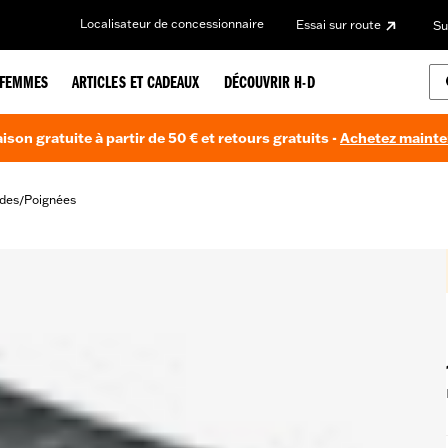
Localisateur de concessionnaire
Essai sur route
Su
FEMMES
ARTICLES ET CADEAUX
DÉCOUVRIR H-D
aison gratuite à partir de 50 € et retours gratuits -
Achetez maint
des
Poignées
/