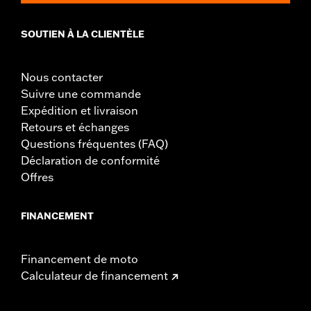
Dans la boîte:
Roue et instructions d’installation
Taille de jante:
19 Inch
SOUTIEN À LA CLIENTÈLE
NOTES:
Nécessite l’achat séparé du kit de montage de roue
spécifique au modèle, de la visserie de fixation et de la
visserie de montage des disques de freins. Voir la notice
Nous contacter
pour de plus amples détails. Le montage peut nécessiter
Suivre une commande
l’achat séparé d’une roue et d’un pneu correspondant au
Expédition et livraison
modèle.
Retours et échanges
Questions fréquentes (FAQ)
Déclaration de conformité
Offres
FINANCEMENT
Financement de moto
Calculateur de financement