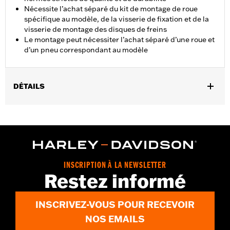
Nécessite l’achat séparé du kit de montage de roue
spécifique au modèle, de la visserie de fixation et de la
visserie de montage des disques de freins
Le montage peut nécessiter l’achat séparé d’une roue et
d’un pneu correspondant au modèle
DÉTAILS
Convient aux modèles Touring à partir de 2014 (sauf CVO s’ils ne
sont pas équipés de roues H-D Prodigy d’origine). Les modèles
FLHX, FLTRX à partir de 2024 et FLHXU à partir de 2025
nécessitent l'achat séparé de deux kits de disques de frein P/N
41500212.
Instructions d’installation
INSCRIPTION À LA NEWSLETTER
Restez informé
Position sur la moto:
Avant
Vendu séparément:
Kit d'installation de roue, matériel de
pignon et de disque
INSCRIVEZ-VOUS POUR RECEVOIR
Vendu à l'unité:
Chaque
NOS EMAILS
Matière:
Aluminium coulé