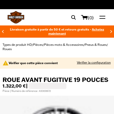
web accessibility
(0)
Livraison gratuite à partir de 50 € et retours gratuits -
Achetez
maintenant
Types de produit HD
Pièces
Pièces moto & Accessoires
Pneus & Roues
/
/
/
/
Roues
Vérifier la configuration
Vérifier que cette pièce convient
ROUE AVANT FUGITIVE 19 POUCES
1.322,00 €
|
Pièce | Numéro de référence : 43300672