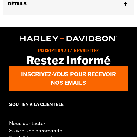
DÉTAILS
Convient aux modèles de 1970 à 1998 (sauf Sportster®).
Collection:
Live to Ride
Vendu à l'unité:
Chaque
Dans la boîte:
Trappe d’embrayage et matériel de montage en
acier inoxydable chromé
INSCRIPTION À LA NEWSLETTER
GARANTIE:
,,,,,,,,,,,,,,,,,,,,,,,,,,,,,,,,,,,,,,,,,,,,,,,,,,,,,,,,,,,,,,,,,
Restez informé
INSCRIVEZ-VOUS POUR RECEVOIR
NOS EMAILS
SOUTIEN À LA CLIENTÈLE
Nous contacter
Suivre une commande