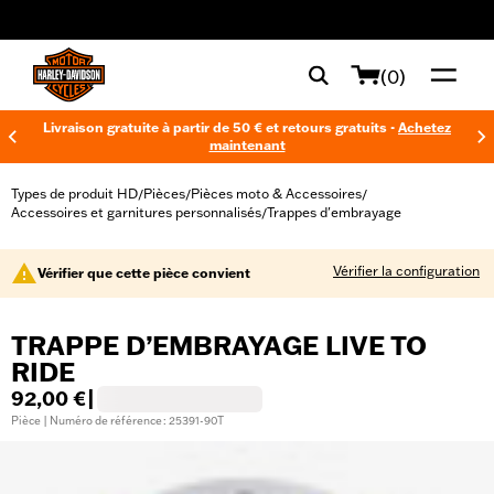
web accessibility
(0)
Livraison gratuite à partir de 50 € et retours gratuits -
Achetez
maintenant
Types de produit HD
Pièces
Pièces moto & Accessoires
/
/
/
Accessoires et garnitures personnalisés
Trappes d'embrayage
/
Vérifier la configuration
Vérifier que cette pièce convient
TRAPPE D’EMBRAYAGE LIVE TO
RIDE
92,00 €
|
Pièce | Numéro de référence : 25391-90T