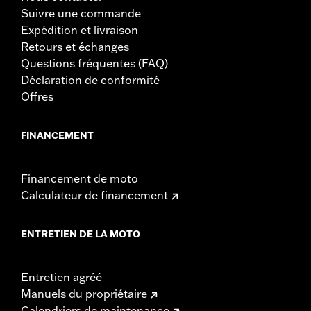
conforme pour la vente ou l'utilisation en Californie sur les
Suivre une commande
véhicules à moteur équipés de contrôles de pollution. Les
Expédition et livraison
directives de la Californie sur la falsification peuvent
Retours et échanges
également entraîner des amendes et des pénalités
importantes. Les produits Performance de Screamin'
Questions fréquentes (FAQ)
Eagle® ne sont destinés qu'à une utilisation experte.
Déclaration de conformité
Offres
FINANCEMENT
Financement de moto
Calculateur de financement
ENTRETIEN DE LA MOTO
Entretien agréé
Manuels du propriétaire
Calendriers de maintenance