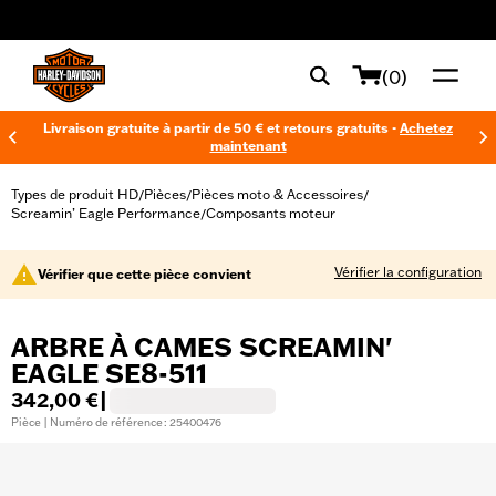
web accessibility
(0)
Livraison gratuite à partir de 50 € et retours gratuits -
Achetez
maintenant
Types de produit HD
Pièces
Pièces moto & Accessoires
/
/
/
Screamin’ Eagle Performance
Composants moteur
/
Vérifier la configuration
Vérifier que cette pièce convient
ARBRE À CAMES SCREAMIN'
EAGLE SE8-511
342,00 €
|
Pièce | Numéro de référence : 25400476