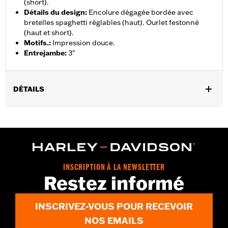
(short).
Détails du design
:
Encolure dégagée bordée avec
bretelles spaghetti réglables (haut). Ourlet festonné
(haut et short).
Motifs.
:
Impression douce.
Entrejambe
:
3"
DÉTAILS
Sexe:
Femmes
GARANTIE:
Garantie limitée de 2 ans – Rendez-vous sur
www.h-
d.com/warranty
pour plus de détails
Origine:
Importé
INSCRIPTION À LA NEWSLETTER
Restez informé
INSCRIVEZ-VOUS POUR RECEVOIR
NOS EMAILS