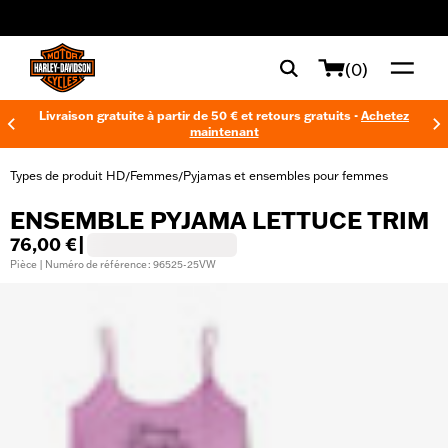
web accessibility
(0)
Livraison gratuite à partir de 50 € et retours gratuits -
Achetez
maintenant
Types de produit HD
Femmes
Pyjamas et ensembles pour femmes
/
/
ENSEMBLE PYJAMA LETTUCE TRIM
76,00 €
|
Pièce | Numéro de référence : 96525-25VW