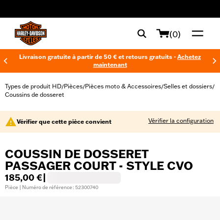
web accessibility
(0)
Livraison gratuite à partir de 50 € et retours gratuits -
Achetez
maintenant
Types de produit HD
Pièces
Pièces moto & Accessoires
Selles et dossiers
/
/
/
/
Coussins de dosseret
Vérifier la configuration
Vérifier que cette pièce convient
COUSSIN DE DOSSERET
PASSAGER COURT - STYLE CVO
185,00 €
|
Pièce | Numéro de référence : 52300740