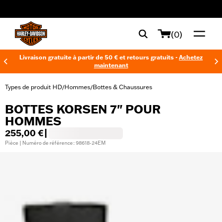
web accessibility
(0)
Livraison gratuite à partir de 50 € et retours gratuits -
Achetez
maintenant
Types de produit HD
Hommes
Bottes & Chaussures
/
/
BOTTES KORSEN 7" POUR
HOMMES
255,00 €
|
Pièce | Numéro de référence : 98618-24EM