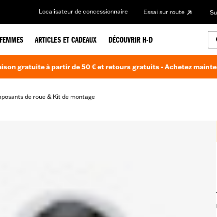
Localisateur de concessionnaire
Essai sur route
Su
FEMMES
ARTICLES ET CADEAUX
DÉCOUVRIR H-D
aison gratuite à partir de 50 € et retours gratuits -
Achetez maint
posants de roue & Kit de montage