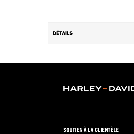
DÉTAILS
Convient aux modèles Touring à parti
Instructions d’installation
Vendu à l'unité:
Paire
Dans la boîte:
Inclut des entretoises
SOUTIEN À LA CLIENTÈLE