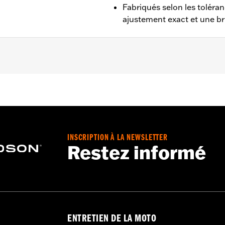
Fabriqués selon les toléranc
ajustement exact et une br
r de 2008 avec freins ABS. Incompatible avec le cache d'ex
 de roue avant gauche et droite
INSCRIPTION À LA NEWSLETTER
Restez informé
ENTRETIEN DE LA MOTO