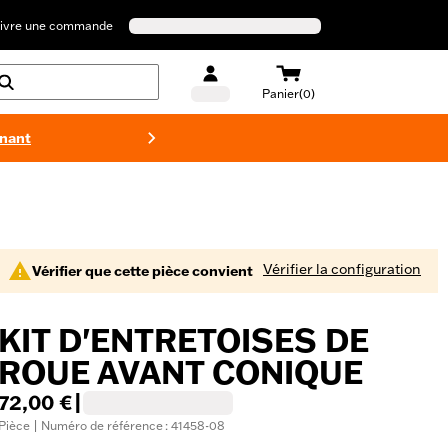
ivre une commande
Panier(0)
enant
Maillots 
Vérifier la configuration
Vérifier que cette pièce convient
KIT D'ENTRETOISES DE
ROUE AVANT CONIQUE
72,00 €
|
Pièce | Numéro de référence : 41458-08