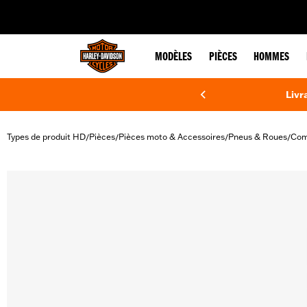
web accessibility
MODÈLES
PIÈCES
HOMMES
Livr
Types de produit HD
Pièces
Pièces moto & Accessoires
Pneus & Roues
Com
/
/
/
/