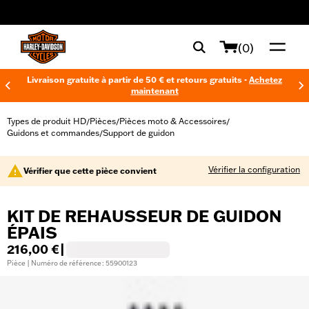
web accessibility
(0)
Livraison gratuite à partir de 50 € et retours gratuits -
Achetez
maintenant
Types de produit HD
Pièces
Pièces moto & Accessoires
/
/
/
Guidons et commandes
Support de guidon
/
Vérifier la configuration
Vérifier que cette pièce convient
KIT DE REHAUSSEUR DE GUIDON
ÉPAIS
216,00 €
|
Pièce | Numéro de référence : 55900123