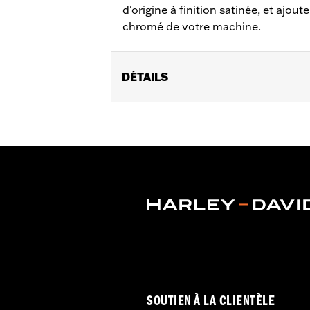
d'origine à finition satinée, et ajout
chromé de votre machine.
DÉTAILS
Convient aux modèles Dyna® de 2004 
Vendu à l'unité:
Paire
Matière:
Aluminium Billet
Dans la boîte:
Kit de cache-écrou d'a
SOUTIEN À LA CLIENTÈLE