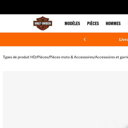
web accessibility
MODÈLES
PIÈCES
HOMMES
Livr
Types de produit HD
Pièces
Pièces moto & Accessoires
Accessoires et garn
/
/
/