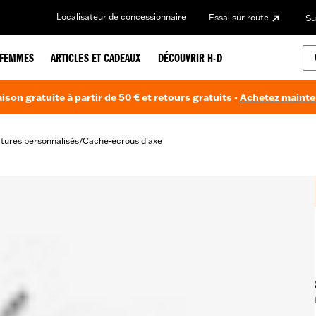
Localisateur de concessionnaire
Essai sur route
Su
FEMMES
ARTICLES ET CADEAUX
DÉCOUVRIR H-D
aison gratuite à partir de 50 € et retours gratuits -
Achetez maint
itures personnalisés
Cache-écrous d’axe
/