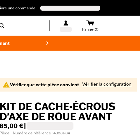
ivre une commande
Panier(0)
enant
Maillots 
Vérifier la configuration
Vérifier que cette pièce convient
KIT DE CACHE-ÉCROUS
D'AXE DE ROUE AVANT
85,00 €
|
Pièce | Numéro de référence : 43061-04