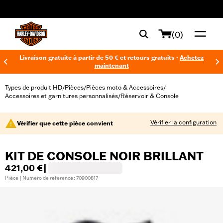
web accessibility
(0)
Livraison gratuite à partir de 50 € et retours gratuits -
Achetez
maintenant
Types de produit HD
Pièces
Pièces moto & Accessoires
/
/
/
Accessoires et garnitures personnalisés
Réservoir & Console
/
Vérifier la configuration
Vérifier que cette pièce convient
KIT DE CONSOLE NOIR BRILLANT
421,00 €
|
Pièce | Numéro de référence : 70900817