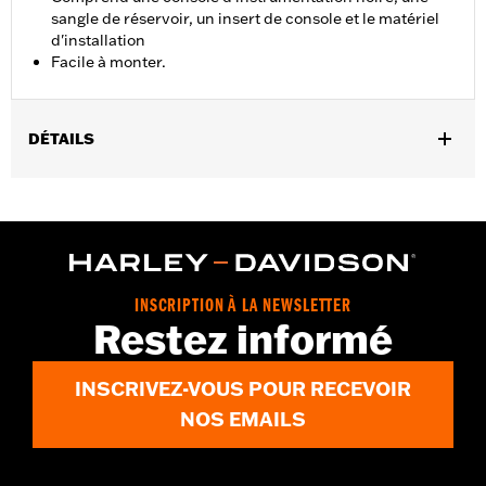
sangle de réservoir, un insert de console et le matériel
d'installation
Facile à monter.
DÉTAILS
Convient aux modèles FLFB et FLFBS à partir de 2018, et aux
modèles FLSB et FLSTFI à partir de 2025.
Instructions d’installation
Vendu à l'unité:
Chaque
Dans la boîte:
Console d'instrumentation noire, sangle de
INSCRIPTION À LA NEWSLETTER
réservoir, insert de console et matériel d'installation
Restez informé
INSCRIVEZ-VOUS POUR RECEVOIR
NOS EMAILS