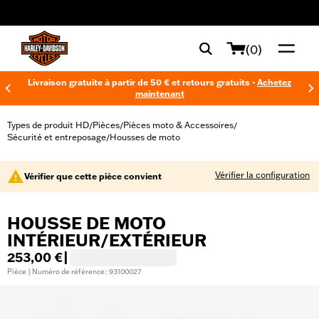
web accessibility
(0)
Livraison gratuite à partir de 50 € et retours gratuits -
Achetez
maintenant
Types de produit HD
Pièces
Pièces moto & Accessoires
/
/
/
Sécurité et entreposage
Housses de moto
/
Vérifier la configuration
Vérifier que cette pièce convient
HOUSSE DE MOTO
INTÉRIEUR/EXTÉRIEUR
253,00 €
|
Pièce | Numéro de référence : 93100027