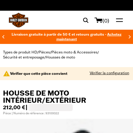
web accessibility
(0)
Livraison gratuite à partir de 50 € et retours gratuits -
Achetez
maintenant
Types de produit HD
Pièces
Pièces moto & Accessoires
/
/
/
Sécurité et entreposage
Housses de moto
/
Vérifier la configuration
Vérifier que cette pièce convient
HOUSSE DE MOTO
INTÉRIEUR/EXTÉRIEUR
212,00 €
|
Pièce | Numéro de référence : 93100022