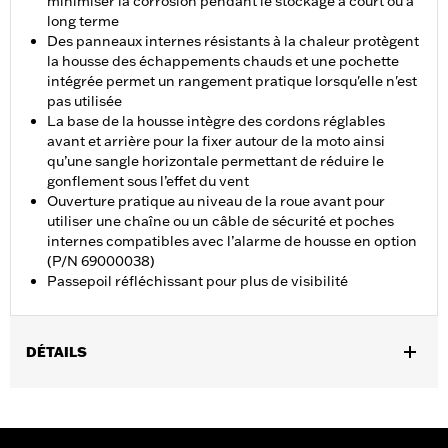
minimiser la corrosion pendant le stockage à court ou à
long terme
Des panneaux internes résistants à la chaleur protègent
la housse des échappements chauds et une pochette
intégrée permet un rangement pratique lorsqu'elle n'est
pas utilisée
La base de la housse intègre des cordons réglables
avant et arrière pour la fixer autour de la moto ainsi
qu’une sangle horizontale permettant de réduire le
gonflement sous l’effet du vent
Ouverture pratique au niveau de la roue avant pour
utiliser une chaîne ou un câble de sécurité et poches
internes compatibles avec l’alarme de housse en option
(P/N 69000038)
Passepoil réfléchissant pour plus de visibilité
DÉTAILS
Convient aux modèles VRSC™, Dyna®, Softail®, RH1250S et
RH975.
Résistant à l'eau:
Oui